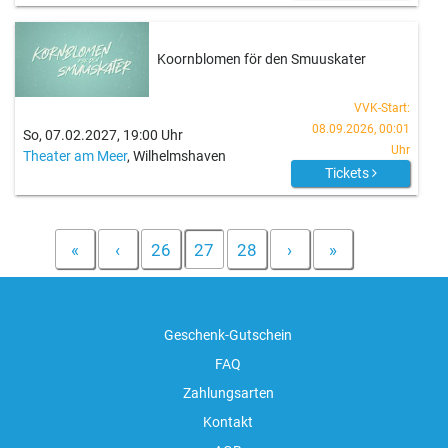
Koornblomen för den Smuuskater
VVK-Start:
08.09.2026, 00:01
So, 07.02.2027, 19:00 Uhr
Uhr
Theater am Meer
, Wilhelmshaven
Tickets
«
‹
26
27
28
›
»
Geschenk-Gutschein
FAQ
Zahlungsarten
Kontakt