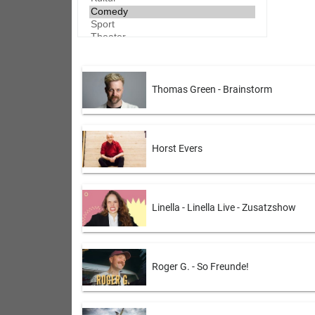
Thomas Green - Brainstorm
Horst Evers
Linella - Linella Live - Zusatzshow
Roger G. - So Freunde!