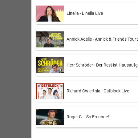
Linella - Linella Live
Annick Adelle - Annick & Friends Tour
Herr Schröder - Der Rest ist Hausauf
Richard Cwiertnia - Ostblock Live
Roger G. - So Freunde!