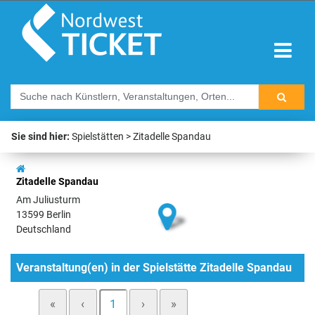
Sie sind hier:
Spielstätten
Zitadelle Spandau
Zitadelle Spandau
Am Juliusturm
13599 Berlin
Deutschland
Veranstaltung(en) in der Spielstätte Zitadelle Spandau
«
‹
1
›
»