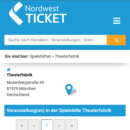
Sie sind hier:
Spielstätten
Theaterfabrik
Theaterfabrik
Musenbergstraße 40
81929 München
Deutschland
Veranstaltung(en) in der Spielstätte Theaterfabrik
«
‹
1
›
»