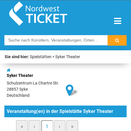
Sie sind hier:
Spielstätten
Syker Theater
Syker Theater
Schulzentrum La Chartre Str.
28857 Syke
Deutschland
Veranstaltung(en) in der Spielstätte Syker Theater
«
‹
1
›
»