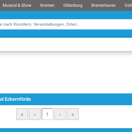
Musical & Show
Bremen
Oldenburg
Bremerhaven
Ostf
and Eckernförde
«
‹
1
›
»