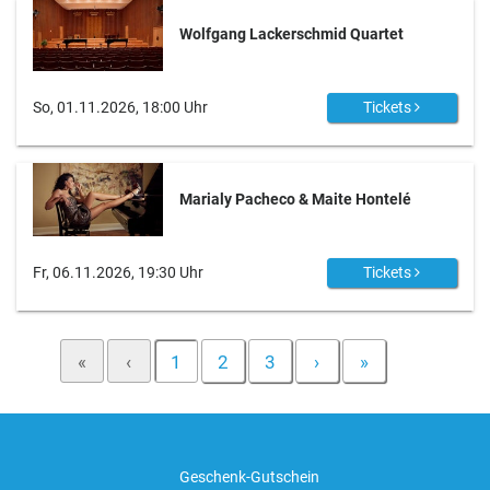
Wolfgang Lackerschmid Quartet
So, 01.11.2026, 18:00 Uhr
Tickets
Marialy Pacheco & Maite Hontelé
Fr, 06.11.2026, 19:30 Uhr
Tickets
«
‹
1
2
3
›
»
Geschenk-Gutschein