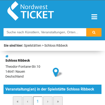
Sie sind hier:
Spielstätten
Schloss Ribbeck
Schloss Ribbeck
Theodor-Fontane-Str.10
14641 Nauen
Deutschland
Veranstaltung(en) in der Spielstätte Schloss Ribbeck
«
‹
1
›
»