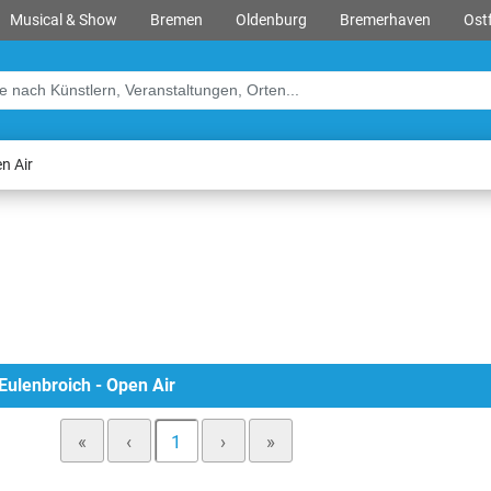
Musical & Show
Bremen
Oldenburg
Bremerhaven
Ostf
n Air
 Eulenbroich - Open Air
«
‹
1
›
»