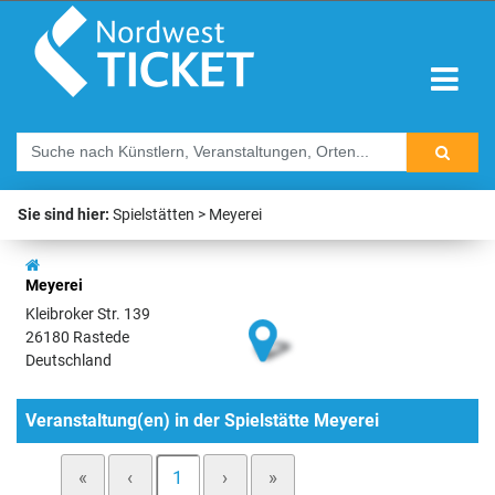
Sie sind hier:
Spielstätten
Meyerei
Meyerei
Kleibroker Str. 139
26180 Rastede
Deutschland
Veranstaltung(en) in der Spielstätte Meyerei
«
‹
1
›
»