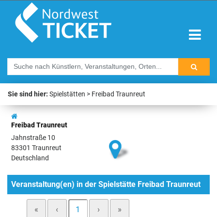
Sie sind hier:
Spielstätten
Freibad Traunreut
Freibad Traunreut
Jahnstraße 10
83301 Traunreut
Deutschland
Veranstaltung(en) in der Spielstätte Freibad Traunreut
«
‹
1
›
»