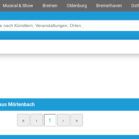
Musical & Show
Bremen
Oldenburg
Bremerhaven
Ostf
haus Mörlenbach
«
‹
1
›
»